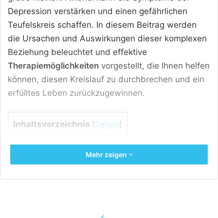
Depression verstärken und einen gefährlichen
Teufelskreis schaffen. In diesem Beitrag werden
die Ursachen und Auswirkungen dieser komplexen
Beziehung beleuchtet und effektive
Therapiemöglichkeiten
vorgestellt, die Ihnen helfen
können, diesen Kreislauf zu durchbrechen und ein
erfülltes Leben zurückzugewinnen.
Inhaltsverzeichnis
[
Zeigen
]
Alles Wichtige über Depression und
Mehr zeigen
Alkohol in Kürze:
Wechselseitige Beziehung:
Depressionen und
Alkohol stehen in einer komplexen
Wechselwirkung; depressive Störungen können