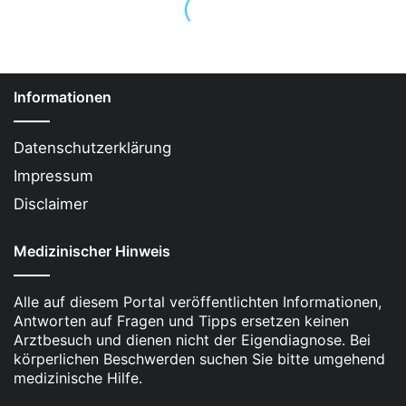
zu
Alkoholkonsum
führen und umgekehrt.
Negative Auswirkungen:
Alkohol kann
depressive Symptome verstärken und zu
Informationen
einem Teufelskreis führen, in dem sich der
Zustand der Betroffenen kontinuierlich
Datenschutzerklärung
verschlechtert.
Impressum
Behandlungsbedarf:
Sowohl Depressionen als
Disclaimer
auch
Alkoholsucht
erfordern eine
professionelle psychotherapeutische
Medizinischer Hinweis
Behandlung, um erfolgreich überwunden zu
werden.
Alle auf diesem Portal veröffentlichten Informationen,
Kombinierte Therapie:
Eine gleichzeitige
Antworten auf Fragen und Tipps ersetzen keinen
Behandlung von Depression und
Arztbesuch und dienen nicht der Eigendiagnose. Bei
körperlichen Beschwerden suchen Sie bitte umgehend
Alkoholabhängigkeit
in einer spezialisierten
medizinische Hilfe.
Klinik ist wichtig, um das Zusammenspiel