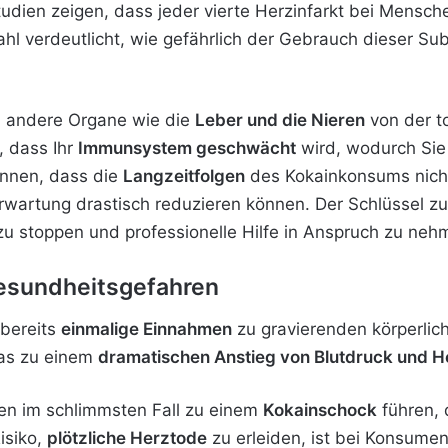
tudien zeigen, dass jeder vierte Herzinfarkt bei Mensc
ahl verdeutlicht, wie gefährlich der Gebrauch dieser Su
h andere Organe wie die
Leber und die Nieren
von der t
 dass Ihr
Immunsystem geschwächt
wird, wodurch Sie 
kennen, dass die
Langzeitfolgen
des Kokainkonsums nicht
rwartung drastisch reduzieren können. Der Schlüssel 
zu stoppen und professionelle Hilfe in Anspruch zu neh
Gesundheitsgefahren
bereits
einmalige Einnahmen
zu gravierenden körperlich
was zu einem
dramatischen Anstieg von Blutdruck und 
en im schlimmsten Fall zu einem
Kokainschock
führen, 
isiko,
plötzliche Herztode
zu erleiden, ist bei Konsumen