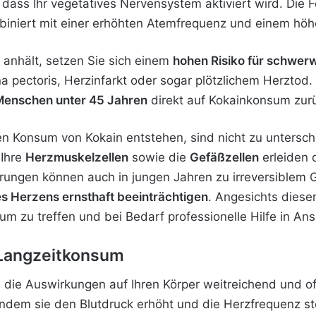
dass Ihr vegetatives Nervensystem aktiviert wird. Die F
iniert mit einer erhöhten Atemfrequenz und einem höh
 anhält, setzen Sie sich einem
hohen Risiko für schwer
na pectoris, Herzinfarkt oder sogar plötzlichem Herzto
i Menschen unter 45 Jahren
direkt auf Kokainkonsum zurü
den Konsum von Kokain entstehen, sind nicht zu untersc
 Ihre
Herzmuskelzellen
sowie die
Gefäßzellen
erleiden 
ungen können auch in jungen Jahren zu irreversiblem 
es Herzens ernsthaft beeinträchtigen
. Angesichts diese
m zu treffen und bei Bedarf professionelle Hilfe in A
Langzeitkonsum
 die Auswirkungen auf Ihren Körper weitreichend und of
 indem sie den Blutdruck erhöht und die Herzfrequenz st