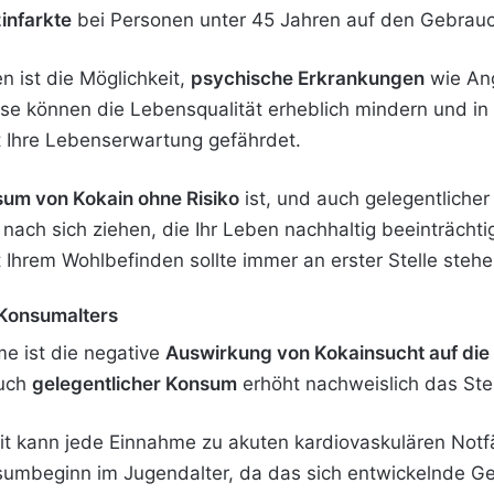
zinfarkte
bei Personen unter 45 Jahren auf den Gebrauc
n ist die Möglichkeit,
psychische Erkrankungen
wie Ang
ese können die Lebensqualität erheblich mindern und in
t Ihre Lebenserwartung gefährdet.
sum von Kokain ohne Risiko
ist, und auch gelegentliche
h sich ziehen, die Ihr Leben nachhaltig beeinträchtige
Ihrem Wohlbefinden sollte immer an erster Stelle stehe
 Konsumalters
e ist die negative
Auswirkung von Kokainsucht auf di
auch
gelegentlicher Konsum
erhöht nachweislich das Ster
 kann jede Einnahme zu akuten kardiovaskulären Notfäl
mbeginn im Jugendalter, da das sich entwickelnde Gehi