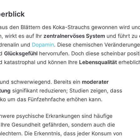
berblick
 aus den Blättern des Koka-Strauchs gewonnen wird un
 wirkt es auf Ihr
zentralnervöses System
und führt zu 
drenalin und
Dopamin
. Diese chemischen Veränderunge
d
Glücksgefühl
hervorrufen. Doch diese scheinbar positi
d katastrophal und können Ihre
Lebensqualität
erheblic
g und schwerwiegend. Bereits ein
moderater
tung
signifikant reduzieren; Studien zeigen, dass
siko um das Fünfzehnfache erhöhen kann.
were psychische Erkrankungen sind häufige
 Ihre Gesundheit gefährden, sondern auch die
hlechtern. Die Erkenntnis, dass jeder Konsum von