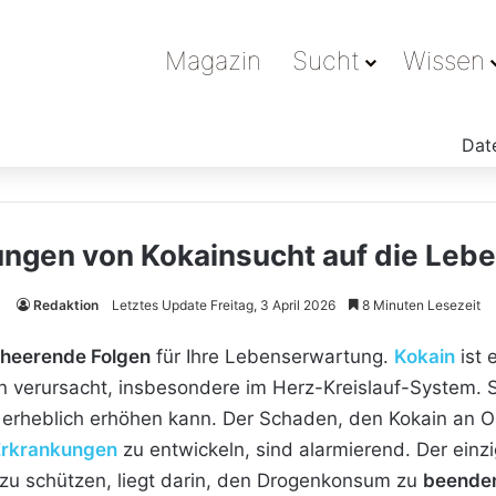
Magazin
Sucht
Wissen
Dat
ungen von Kokainsucht auf die Leb
Redaktion
Letztes Update Freitag, 3 April 2026
8 Minuten Lesezeit
rheerende Folgen
für Ihre Lebenserwartung.
Kokain
ist 
 verursacht, insbesondere im Herz-Kreislauf-System. S
ko erheblich erhöhen kann. Der Schaden, den Kokain a
Erkrankungen
zu entwickeln, sind alarmierend. Der einz
zu schützen, liegt darin, den Drogenkonsum zu
beende