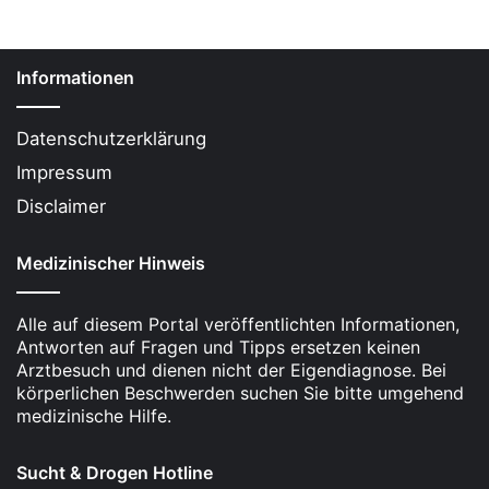
Rückfallrisiko verbunden und erfordert eine
professionelle Behandlung.
Informationen
Suchtgedächtnis
beachten:
Auch nach einem
Entzug bleibt das Verlangen nach
Kokain
Datenschutzerklärung
bestehen, was Rückfälle begünstigen kann.
Impressum
Fürsorgliche Unterstützung ist wichtig:
Der
Disclaimer
Entzug sollte idealerweise in einer
spezialisierten Klinik unter ärztlicher Aufsicht
Medizinischer Hinweis
stattfinden, um Komplikationen zu vermeiden.
Umfassende Behandlung:
Eine rein körperliche
Alle auf diesem Portal veröffentlichten Informationen,
Entgiftung reicht oft nicht aus; eine
Antworten auf Fragen und Tipps ersetzen keinen
anschließende Entwöhnung ist entscheidend
Arztbesuch und dienen nicht der Eigendiagnose. Bei
körperlichen Beschwerden suchen Sie bitte umgehend
für die langfristige Abstinenz.
medizinische Hilfe.
Eigenverantwortung und Nachsorge:
Die
Teilnahme an
Selbsthilfegruppen
und
Sucht & Drogen Hotline