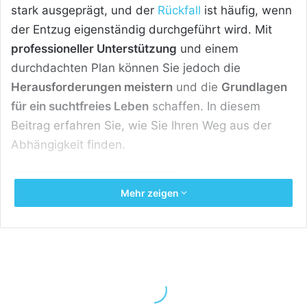
stark ausgeprägt, und der
Rückfall
ist häufig, wenn
der Entzug eigenständig durchgeführt wird. Mit
professioneller Unterstützung
und einem
durchdachten Plan können Sie jedoch die
Herausforderungen meistern
und die
Grundlagen
für ein suchtfreies Leben
schaffen. In diesem
Beitrag erfahren Sie, wie Sie Ihren Weg aus der
Abhängigkeit finden.
Inhaltsverzeichnis
[
Zeigen
]
Mehr zeigen
Alles Wichtige zum Thema
Kokainsucht selbst bekämpfen:
Kokainsucht ist eine ernsthafte Erkrankung:
Die Abhängigkeit ist mit einem hohen