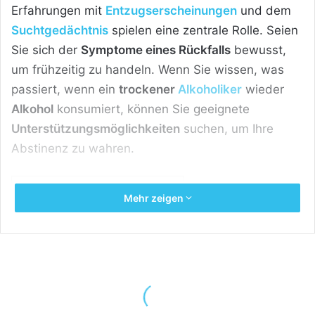
Erfahrungen mit
Entzugserscheinungen
und dem
Suchtgedächtnis
spielen eine zentrale Rolle. Seien
Sie sich der
Symptome eines Rückfalls
bewusst,
um frühzeitig zu handeln. Wenn Sie wissen, was
passiert, wenn ein
trockener
Alkoholiker
wieder
Alkohol
konsumiert, können Sie geeignete
Unterstützungsmöglichkeiten
suchen, um Ihre
Abstinenz zu wahren.
Inhaltsverzeichnis
[
Zeigen
]
Mehr zeigen
Alles Wichtige über Rückfall bei
Sucht in Kürze:
Rückfallrisiko:
Ein Rückfall bei
Alkoholismus
tritt häufig auf, selbst nach einer erfolgreichen