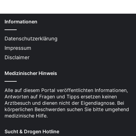
Entzugstherapie. Statistiken zeigen, dass bis
zu 33 Prozent der Betroffenen innerhalb des
ersten halben Jahres nach dem Entzug
Informationen
rückfällig werden.
Datenschutzerklärung
Suchtgedächtnis:
Das Suchtgedächtnis bleibt
Impressum
auch nach längerer Abstinenz bestehen.
Bereits
geringe Mengen
Alkohol können ein
Disclaimer
starkes Verlangen auslösen und zu Rückfall-
Medizinischer Hinweis
Symptomen führen.
Kritische Situationen:
Stress, persönliche
Alle auf diesem Portal veröffentlichten Informationen,
Krisen oder sozialer Druck sind häufige
Antworten auf Fragen und Tipps ersetzen keinen
Auslöser, die dazu führen können, dass ein
Arztbesuch und dienen nicht der Eigendiagnose. Bei
trockener Alkoholiker wieder rückfällig wird.
körperlichen Beschwerden suchen Sie bitte umgehend
medizinische Hilfe.
Auch positive Emotionen können einen Rückfall
begünstigen, wenn Betroffene Belohnungen in
Sucht & Drogen Hotline
Form von Alkohol suchen.