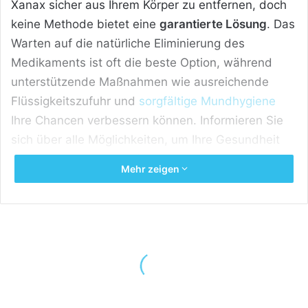
Xanax sicher aus Ihrem Körper zu entfernen, doch
keine Methode bietet eine
garantierte Lösung
. Das
Warten auf die natürliche Eliminierung des
Medikaments ist oft die beste Option, während
unterstützende Maßnahmen wie ausreichende
Flüssigkeitszufuhr und
sorgfältige Mundhygiene
Ihre Chancen verbessern können. Informieren Sie
sich über alle Möglichkeiten, um Ihre Gesundheit
und Sicherheit zu gewährleisten.
Mehr zeigen
Inhaltsverzeichnis
[
Zeigen
]
Alles Wichtige über die Xanax
Entgiftung in Kürze:
Sie sollten
ärztliche Hilfe
in Anspruch nehmen,