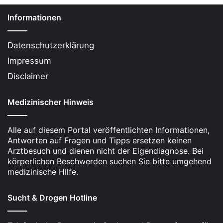
um Xanax sicher abzusetzen, da die
Entzugssymptome ernsthafte
Informationen
Gesundheitsrisiken mit sich bringen können.
Datenschutzerklärung
Die Nachweiszeiten von Xanax variieren je
Impressum
nach Testtyp:
36 Stunden
bei Bluttests,
48
Stunden
bei Speicheltests,
1 Woche
bei
Disclaimer
Urintests und
90 Tage
bei Haaranalysen.
Medizinischer Hinweis
Um die Zeit bis zu einem
Drogentest
zu
überbrücken, kann das
Trinken von Wasser
Alle auf diesem Portal veröffentlichten Informationen,
helfen, den Urin zu verdünnen, jedoch sollte
Antworten auf Fragen und Tipps ersetzen keinen
eine Überwässerung vermieden werden, um
Arztbesuch und dienen nicht der Eigendiagnose. Bei
gesundheitliche Risiken zu vermeiden.
körperlichen Beschwerden suchen Sie bitte umgehend
medizinische Hilfe.
Die Notwendigkeit einer ärztlichen
Sucht & Drogen Hotline
Aufsicht
Wenn Sie darüber nachdenken, Xanax abzusetzen,