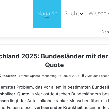
Magazin
Sucht
Wissen
Dat
chland 2025: Bundesländer mit der
Quote
Redaktion
Letztes Update Donnerstag, 16 Januar 2025
2 Minuten Leseze
 ernstes Problem, das vor allem in bestimmten Bundeslä
oholiker-Quote
in vier ostdeutschen Bundesländern bes
hsen
liegt der Anteil alkoholkranker Menschen über ein D
 und Folgen dieser
verheerenden Krankheit
auseinanderz