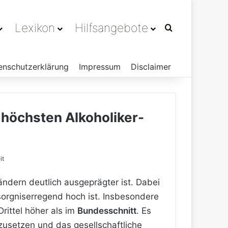
Lexikon
Hilfsangebote
Suchen nach
enschutzerklärung
Impressum
Disclaimer
 höchsten Alkoholiker-
it
ndern deutlich ausgeprägter ist. Dabei
orgniserregend hoch ist. Insbesondere
rittel höher als im
Bundesschnitt
. Es
usetzen und das gesellschaftliche