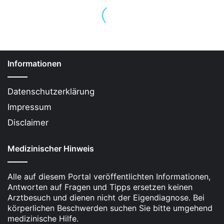
University School of Medicine zeigt:
Kokainkonsumenten haben ein um bis zu
45 %
höheres Risiko
, ein Glaukom zu entwickeln.
Betroffen sind vor allem Männer, die im Schnitt
18 Jahre früher an Glaukom erkranken als
Informationen
drogenabstinente Patienten.
Pupillenerweiterung (Mydriasis):
Stark
Datenschutzerklärung
erweiterte Pupillen sind ein deutliches
Impressum
Anzeichen für akuten
Kokainkonsum
und
Disclaimer
führen zu erhöhter Lichtempfindlichkeit.
Langfristige Schäden:
Kokain schädigt die
Medizinischer Hinweis
Augenmuskulatur und beeinträchtigt die
Blutversorgung des Sehnervs nachhaltig.
Alle auf diesem Portal veröffentlichten Informationen,
Antworten auf Fragen und Tipps ersetzen keinen
Speed und Augendruck:
Amphetamine
Arztbesuch und dienen nicht der Eigendiagnose. Bei
erhöhen den Augeninnendruck, was das
körperlichen Beschwerden suchen Sie bitte umgehend
medizinische Hilfe.
Glaukom-Risiko steigert. Zudem verursachen