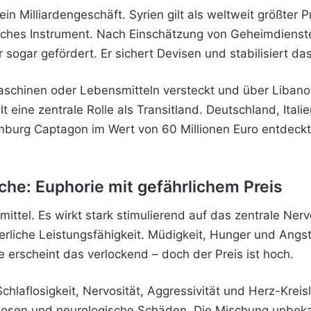
 Milliardengeschäft. Syrien gilt als weltweit größter Pr
itisches Instrument. Nach Einschätzung von Geheimdien
ogar gefördert. Er sichert Devisen und stabilisiert das
aschinen oder Lebensmitteln versteckt und über Libanon
 eine zentrale Rolle als Transitland. Deutschland, Itali
burg Captagon im Wert von 60 Millionen Euro entdeckt 
he: Euphorie mit gefährlichem Preis
ittel. Es wirkt stark stimulierend auf das zentrale Ner
liche Leistungsfähigkeit. Müdigkeit, Hunger und Angst 
 erscheint das verlockend – doch der Preis ist hoch.
hlaflosigkeit, Nervosität, Aggressivität und Herz-Kreis
chosen und neurologische Schäden. Die Mischung unbek