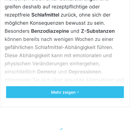
greifen deshalb auf rezeptpflichtige oder
rezeptfreie
Schlafmittel
zurück, ohne sich der
möglichen Konsequenzen bewusst zu sein.
Besonders
Benzodiazepine
und
Z-Substanzen
können bereits nach wenigen Wochen zu einer
gefährlichen Schlafmittel-Abhängigkeit führen.
Diese Abhängigkeit kann mit emotionalen und
physischen Veränderungen einhergehen,
einschließlich
Demenz
und
Depressionen
.
Informieren Sie sich über gesunde Alternativen und
die sichere Anwendung von Schlafmitteln.
Mehr zeigen
Inhaltsverzeichnis
[
Zeigen
]
Alles Wichtige über Schlafmittel-