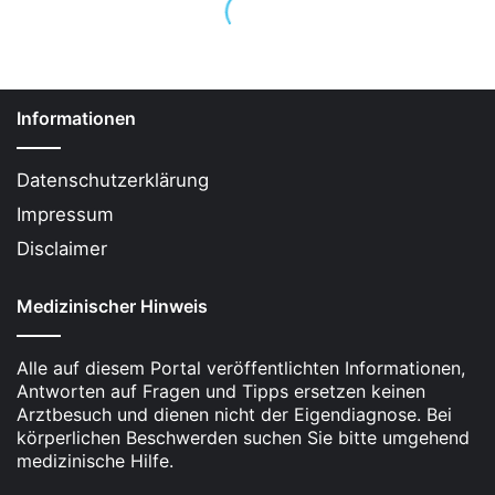
Abhängigkeit in Kürze:
Schlafmittel-Abhängigkeit
kann schnell
entstehen, insbesondere bei der Einnahme von
Benzodiazepinen
und
Z-Substanzen
. Nur
2-3
Informationen
Wochen
können ausreichen, um eine
Abhängigkeit
zu entwickeln.
Datenschutzerklärung
Impressum
Die
Langzeitfolgen
der
Schlafmittel-Einnahme
umfassen schwerwiegende gesundheitliche
Disclaimer
Probleme wie
Demenz
,
Depressionen
und
Medizinischer Hinweis
emotionale Abstumpfung
.
Obwohl
Antidepressiva
zur Behandlung von
Alle auf diesem Portal veröffentlichten Informationen,
Schlafstörungen
eingesetzt werden, sind nicht
Antworten auf Fragen und Tipps ersetzen keinen
alle
antidepressiv wirkenden Medikamente
mit
Arztbesuch und dienen nicht der Eigendiagnose. Bei
einem
Abhängigkeitspotenzial
verbunden.
körperlichen Beschwerden suchen Sie bitte umgehend
medizinische Hilfe.
Einige wirken
schlaffördernd
und können