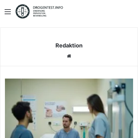
Menü
Redaktion
We
bs
eit
e