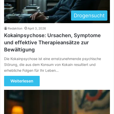
Drogensucht
Redaktion
April 3, 2026
Kokainpsychose: Ursachen, Symptome
und effektive Therapieansätze zur
Bewältigung
Die Kokainpsychose ist eine ernstzunehmende psychische
Störung, die aus dem Konsum von Kokain resultiert und
erhebliche Folgen für Ihr Leben…
Weiterlesen