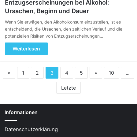
Entzugserscheinungen bei Alkohol:
Ursachen, Beginn und Dauer
Wenn Sie erwägen, den Alkoholkonsum einzustellen, ist es
entscheidend, die Ursachen, den zeitlichen Verlauf und die
potenziellen Risiken von Entzugserscheinungen…
Weiterlesen
«
1
2
3
4
5
»
10
...
Letzte
Informationen
Datenschutzerklärung