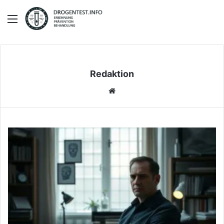
Menü
Redaktion
We
bs
eit
e